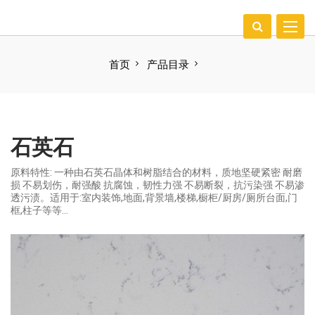
Toggle
EN
naviga
首页
产品目录
石英石
原料特性: 一种由石英石晶体和树脂结合的材料，质地坚硬紧密 耐磨
损 不易划伤，耐强酸 抗腐蚀，韧性力强 不易断裂，抗污染强 不易渗
透污渍。适用于:室内装饰,地面,背景墙,楼梯,橱柜/厨房/厕所台面,门
框,柱子等等…