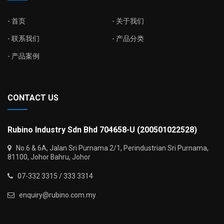
首页
关于我们
联系我们
产品分类
产品案例
CONTACT US
Rubino Industry Sdn Bhd 704658-U (200501022528)
No.6 & 6A, Jalan Sri Purnama 2/1, Perindustrian Sri Purnama,
81100, Johor Bahru, Johor
07-332 3315 / 333 3314
enquiry@rubino.com.my