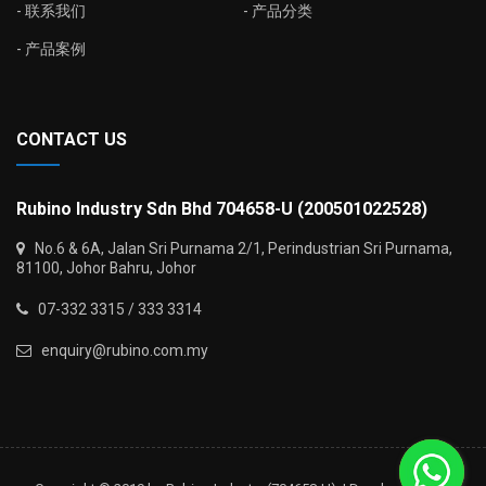
联系我们
产品分类
产品案例
CONTACT US
Rubino Industry Sdn Bhd 704658-U (200501022528)
No.6 & 6A, Jalan Sri Purnama 2/1, Perindustrian Sri Purnama,
81100, Johor Bahru, Johor
07-332 3315 / 333 3314
enquiry@rubino.com.my